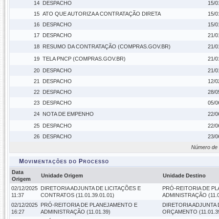
14
DESPACHO
15/0
15
ATO QUE AUTORIZA A CONTRATAÇÃO DIRETA
15/0
16
DESPACHO
15/0
17
DESPACHO
21/0
18
RESUMO DA CONTRATAÇÃO (COMPRAS.GOV.BR)
21/0
19
TELA PNCP (COMPRAS.GOV.BR)
21/0
20
DESPACHO
21/0
21
DESPACHO
12/0
22
DESPACHO
28/0
23
DESPACHO
05/0
24
NOTA DE EMPENHO
22/0
25
DESPACHO
22/0
26
DESPACHO
23/0
Número de 
Movimentações do Processo
Data
Unidade Origem
Unidade Destino
Origem
02/12/2025
DIRETORIA ADJUNTA DE LICITAÇÕES E
PRÓ-REITORIA DE P
11:37
CONTRATOS (11.01.39.01.01)
ADMINISTRAÇÃO (11.0
02/12/2025
PRÓ-REITORIA DE PLANEJAMENTO E
DIRETORIA ADJUNTA
16:27
ADMINISTRAÇÃO (11.01.39)
ORÇAMENTO (11.01.39