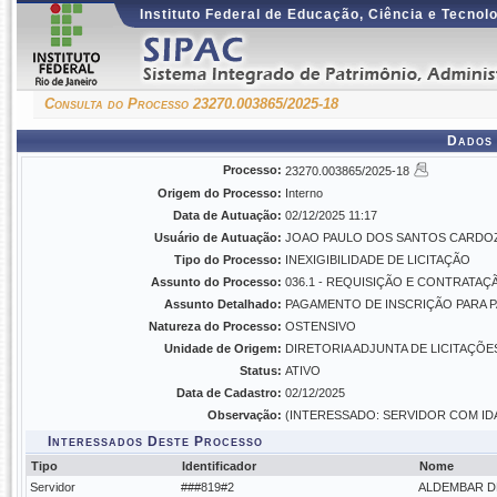
Instituto Federal de Educação, Ciência e Tecnol
Consulta do Processo 23270.003865/2025-18
Dados 
Processo:
23270.003865/2025-18
Origem do Processo:
Interno
Data de Autuação:
02/12/2025 11:17
Usuário de Autuação:
JOAO PAULO DOS SANTOS CARDO
Tipo do Processo:
INEXIGIBILIDADE DE LICITAÇÃO
Assunto do Processo:
036.1 - REQUISIÇÃO E CONTRATAÇ
Assunto Detalhado:
PAGAMENTO DE INSCRIÇÃO PARA P
Natureza do Processo:
OSTENSIVO
Unidade de Origem:
DIRETORIA ADJUNTA DE LICITAÇÕES
Status:
ATIVO
Data de Cadastro:
02/12/2025
Observação:
(INTERESSADO: SERVIDOR COM IDA
Interessados Deste Processo
Tipo
Identificador
Nome
Servidor
###819#2
ALDEMBAR D