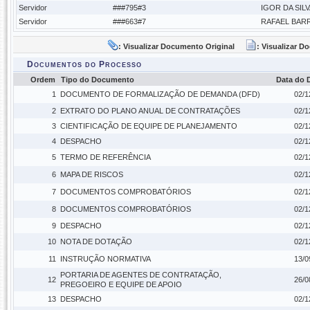
Servidor
###795#3
IGOR DA SIL
Servidor
###663#7
RAFAEL BAR
: Visualizar Documento Original
: Visualizar 
Documentos do Processo
Ordem
Tipo do Documento
Data do
1
DOCUMENTO DE FORMALIZAÇÃO DE DEMANDA (DFD)
02/1
2
EXTRATO DO PLANO ANUAL DE CONTRATAÇÕES
02/1
3
CIENTIFICAÇÃO DE EQUIPE DE PLANEJAMENTO
02/1
4
DESPACHO
02/1
5
TERMO DE REFERÊNCIA
02/1
6
MAPA DE RISCOS
02/1
7
DOCUMENTOS COMPROBATÓRIOS
02/1
8
DOCUMENTOS COMPROBATÓRIOS
02/1
9
DESPACHO
02/1
10
NOTA DE DOTAÇÃO
02/1
11
INSTRUÇÃO NORMATIVA
13/0
PORTARIA DE AGENTES DE CONTRATAÇÃO,
12
26/0
PREGOEIRO E EQUIPE DE APOIO
13
DESPACHO
02/1