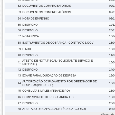
32
DOCUMENTOS COMPROBATÓRIOS
02/1
33
DOCUMENTOS COMPROBATÓRIOS
02/1
34
NOTA DE EMPENHO
02/1
35
DESPACHO
11/1
36
DESPACHO
23/1
37
NOTA FISCAL
16/0
38
INSTRUMENTOS DE COBRANÇA - CONTRATOS.GOV
13/0
39
E-MAIL
13/0
40
DESPACHO
14/0
ATESTO DE NOTA FISCAL (SOLICITANTE SERVIÇO E
41
13/0
MATERIAL)
42
DESPACHO
14/0
43
EXAME PARA LIQUIDAÇÃO DE DESPESA
15/0
AUTORIZAÇÃO DE PAGAMENTO POR ORDENADOR DE
44
15/0
DESPESAS(PAGUE-SE)
45
CONSULTA SIMPLES (FINANCEIRO)
15/0
46
COMPROVANTE DE REGULARIDADES
15/0
47
DESPACHO
26/0
48
ATESTADO DE CAPACIDADE TÉCNICA (CURSO)
06/0
Número de 