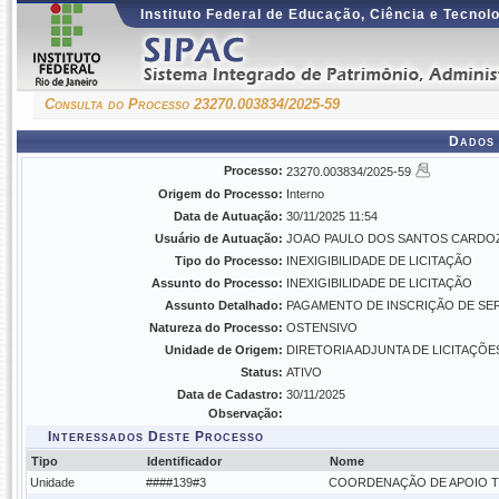
Instituto Federal de Educação, Ciência e Tecnol
Consulta do Processo 23270.003834/2025-59
Dados 
Processo:
23270.003834/2025-59
Origem do Processo:
Interno
Data de Autuação:
30/11/2025 11:54
Usuário de Autuação:
JOAO PAULO DOS SANTOS CARDO
Tipo do Processo:
INEXIGIBILIDADE DE LICITAÇÃO
Assunto do Processo:
INEXIGIBILIDADE DE LICITAÇÃO
Assunto Detalhado:
PAGAMENTO DE INSCRIÇÃO DE SE
Natureza do Processo:
OSTENSIVO
Unidade de Origem:
DIRETORIA ADJUNTA DE LICITAÇÕES
Status:
ATIVO
Data de Cadastro:
30/11/2025
Observação:
Interessados Deste Processo
Tipo
Identificador
Nome
Unidade
####139#3
COORDENAÇÃO DE APOIO 