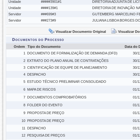
Unidade
#####3901#1
DIRETORIA ADJUNTA DE LI
Unidade
####139#1
DIRETORIA DE INOVAÇÃO N
Servidor
###699#3
GUTEMBERG MARCELINO F
Servidor
###273#9
JULIANA LISBOA BORGES D
: Visualizar Documento Original
: Visualizar 
Documentos do Processo
Ordem
Tipo do Documento
Data do
1
DOCUMENTO DE FORMALIZAÇÃO DE DEMANDA (DFD)
30/1
2
EXTRATO DO PLANO ANUAL DE CONTRATAÇÕES
30/1
3
CIENTIFICAÇÃO DE EQUIPE DE PLANEJAMENTO
30/1
4
DESPACHO
30/1
5
ESTUDO TÉCNICO PRELIMINAR CONSOLIDADO
01/1
6
MAPA DE RISCOS
01/1
7
DOCUMENTOS COMPROBATÓRIOS
01/1
8
FOLDER DO EVENTO
01/1
9
PROPOSTA DE PREÇO
01/1
10
PROPOSTA DE PREÇO
01/1
11
DESPACHO
01/1
12
PESQUISA DE PREÇOS
01/1