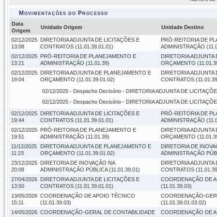
Movimentações do Processo
Data
Unidade Origem
Unidade Destino
Origem
02/12/2025
DIRETORIA ADJUNTA DE LICITAÇÕES E
PRÓ-REITORIA DE P
13:08
CONTRATOS (11.01.39.01.01)
ADMINISTRAÇÃO (11.0
02/12/2025
PRÓ-REITORIA DE PLANEJAMENTO E
DIRETORIA ADJUNTA
13:21
ADMINISTRAÇÃO (11.01.39)
ORÇAMENTO (11.01.39
02/12/2025
DIRETORIA ADJUNTA DE PLANEJAMENTO E
DIRETORIA ADJUNTA 
19:04
ORÇAMENTO (11.01.39.01.02)
CONTRATOS (11.01.39
02/12/2025 -
Despacho Decisório
- DIRETORIA ADJUNTA DE LICITAÇÕES
02/12/2025 -
Despacho Decisório
- DIRETORIA ADJUNTA DE LICITAÇÕES
02/12/2025
DIRETORIA ADJUNTA DE LICITAÇÕES E
PRÓ-REITORIA DE P
19:44
CONTRATOS (11.01.39.01.01)
ADMINISTRAÇÃO (11.0
02/12/2025
PRÓ-REITORIA DE PLANEJAMENTO E
DIRETORIA ADJUNTA
19:51
ADMINISTRAÇÃO (11.01.39)
ORÇAMENTO (11.01.39
11/12/2025
DIRETORIA ADJUNTA DE PLANEJAMENTO E
DIRETORIA DE INOVA
11:23
ORÇAMENTO (11.01.39.01.02)
ADMINISTRAÇÃO PÚBLI
23/12/2025
DIRETORIA DE INOVAÇÃO NA
DIRETORIA ADJUNTA 
20:08
ADMINISTRAÇÃO PÚBLICA (11.01.39.01)
CONTRATOS (11.01.39
27/04/2026
DIRETORIA ADJUNTA DE LICITAÇÕES E
COORDENAÇÃO DE A
13:50
CONTRATOS (11.01.39.01.01)
(11.01.39.03)
13/05/2026
COORDENAÇÃO DE APOIO TÉCNICO
COORDENAÇÃO-GERA
15:11
(11.01.39.03)
(11.01.39.01.03.02)
14/05/2026
COORDENAÇÃO-GERAL DE CONTABILIDADE
COORDENAÇÃO DE A