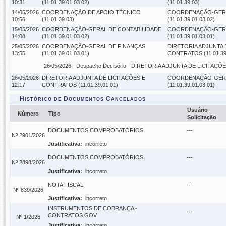
10:31
(11.01.39.01.03.02)
(11.01.39.03)
14/05/2026
COORDENAÇÃO DE APOIO TÉCNICO
COORDENAÇÃO-GERA
10:56
(11.01.39.03)
(11.01.39.01.03.02)
15/05/2026
COORDENAÇÃO-GERAL DE CONTABILIDADE
COORDENAÇÃO-GERA
14:08
(11.01.39.01.03.02)
(11.01.39.01.03.01)
25/05/2026
COORDENAÇÃO-GERAL DE FINANÇAS
DIRETORIA ADJUNTA 
13:55
(11.01.39.01.03.01)
CONTRATOS (11.01.39
26/05/2026 -
Despacho Decisório
- DIRETORIA ADJUNTA DE LICITAÇÕES
26/05/2026
DIRETORIA ADJUNTA DE LICITAÇÕES E
COORDENAÇÃO-GERA
12:17
CONTRATOS (11.01.39.01.01)
(11.01.39.01.03.01)
Histórico de Documentos Cancelados
Usuário
Número
Tipo
Solicitação
DOCUMENTOS COMPROBATÓRIOS
---
Nº 2901/2026
Justificativa:
incorreto
DOCUMENTOS COMPROBATÓRIOS
---
Nº 2898/2026
Justificativa:
incorreto
NOTA FISCAL
---
Nº 839/2026
Justificativa:
incorreto
INSTRUMENTOS DE COBRANÇA -
---
CONTRATOS.GOV
Nº 1/2026
Justificativa:
incorreto