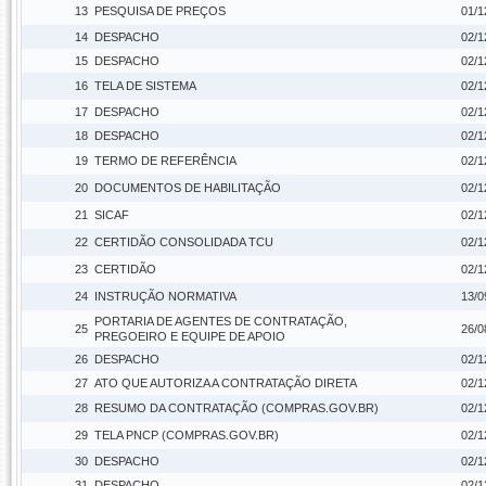
13
PESQUISA DE PREÇOS
01/1
14
DESPACHO
02/1
15
DESPACHO
02/1
16
TELA DE SISTEMA
02/1
17
DESPACHO
02/1
18
DESPACHO
02/1
19
TERMO DE REFERÊNCIA
02/1
20
DOCUMENTOS DE HABILITAÇÃO
02/1
21
SICAF
02/1
22
CERTIDÃO CONSOLIDADA TCU
02/1
23
CERTIDÃO
02/1
24
INSTRUÇÃO NORMATIVA
13/0
PORTARIA DE AGENTES DE CONTRATAÇÃO,
25
26/0
PREGOEIRO E EQUIPE DE APOIO
26
DESPACHO
02/1
27
ATO QUE AUTORIZA A CONTRATAÇÃO DIRETA
02/1
28
RESUMO DA CONTRATAÇÃO (COMPRAS.GOV.BR)
02/1
29
TELA PNCP (COMPRAS.GOV.BR)
02/1
30
DESPACHO
02/1
31
DESPACHO
02/1