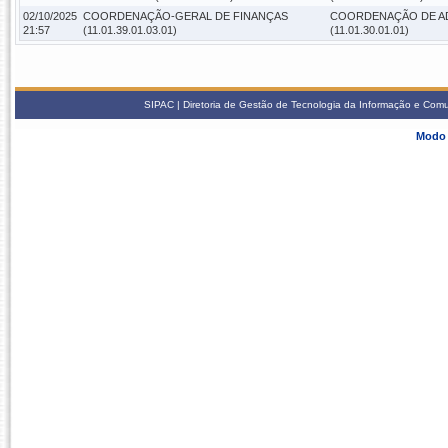
02/10/2025
COORDENAÇÃO-GERAL DE FINANÇAS
COORDENAÇÃO DE AD
21:57
(11.01.39.01.03.01)
(11.01.30.01.01)
SIPAC | Diretoria de Gestão de Tecnologia da Informação e Com
Modo 