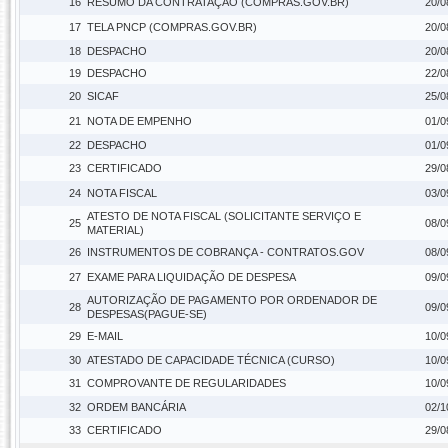
16
RESUMO DA CONTRATAÇÃO (COMPRAS.GOV.BR)
20/0
17
TELA PNCP (COMPRAS.GOV.BR)
20/0
18
DESPACHO
20/0
19
DESPACHO
22/0
20
SICAF
25/0
21
NOTA DE EMPENHO
01/0
22
DESPACHO
01/0
23
CERTIFICADO
29/0
24
NOTA FISCAL
03/0
ATESTO DE NOTA FISCAL (SOLICITANTE SERVIÇO E
25
08/0
MATERIAL)
26
INSTRUMENTOS DE COBRANÇA - CONTRATOS.GOV
08/0
27
EXAME PARA LIQUIDAÇÃO DE DESPESA
09/0
AUTORIZAÇÃO DE PAGAMENTO POR ORDENADOR DE
28
09/0
DESPESAS(PAGUE-SE)
29
E-MAIL
10/0
30
ATESTADO DE CAPACIDADE TÉCNICA (CURSO)
10/0
31
COMPROVANTE DE REGULARIDADES
10/0
32
ORDEM BANCÁRIA
02/1
33
CERTIFICADO
29/0