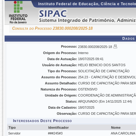
Instituto Federal de Educação, Ciência e Tecnol
Consulta do Processo 23830.000208/2025-18
Dados 
Processo:
23830.000208/2025-18
Origem do Processo:
Interno
Data de Autuação:
18/07/2025 09:41
Usuário de Autuação:
HELIO BENICIO DOS SANTOS
Tipo do Processo:
SOLICITAÇÃO DE CAPACITAÇÃO
Assunto do Processo:
254.23 - CAPACITAÇÃO E DESENVO
Assunto Detalhado:
CURSO DE CAPACITAÇÃO PARA SE
Natureza do Processo:
OSTENSIVO
Unidade de Origem:
COORDENAÇÃO DE ADMINISTRAÇÃO/C
Status:
ARQUIVADO (Em 14/11/2025 12:44)
Data de Cadastro:
18/07/2025
Observação:
CURSO DE CAPACITAÇÃO PARA SE
Interessados Deste Processo
Tipo
Identificador
Nome
Servidor
###245#3
ANA CAROLINA