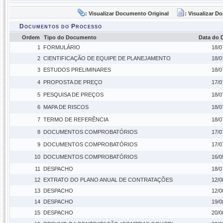
: Visualizar Documento Original
: Visualizar 
Documentos do Processo
Ordem
Tipo do Documento
Data do
1
FORMULÁRIO
18/0
2
CIENTIFICAÇÃO DE EQUIPE DE PLANEJAMENTO
18/0
3
ESTUDOS PRELIMINARES
18/0
4
PROPOSTA DE PREÇO
17/0
5
PESQUISA DE PREÇOS
18/0
6
MAPA DE RISCOS
18/0
7
TERMO DE REFERÊNCIA
18/0
8
DOCUMENTOS COMPROBATÓRIOS
17/0
9
DOCUMENTOS COMPROBATÓRIOS
17/0
10
DOCUMENTOS COMPROBATÓRIOS
16/0
11
DESPACHO
18/0
12
EXTRATO DO PLANO ANUAL DE CONTRATAÇÕES
12/0
13
DESPACHO
12/0
14
DESPACHO
19/0
15
DESPACHO
20/0