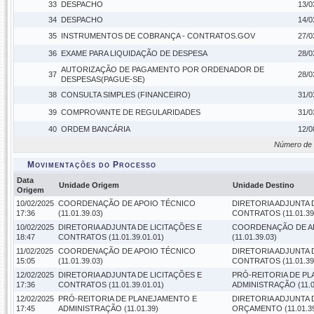
33
DESPACHO
13/0
34
DESPACHO
14/0
35
INSTRUMENTOS DE COBRANÇA - CONTRATOS.GOV
27/0
36
EXAME PARA LIQUIDAÇÃO DE DESPESA
28/0
AUTORIZAÇÃO DE PAGAMENTO POR ORDENADOR DE
37
28/0
DESPESAS(PAGUE-SE)
38
CONSULTA SIMPLES (FINANCEIRO)
31/0
39
COMPROVANTE DE REGULARIDADES
31/0
40
ORDEM BANCÁRIA
12/0
Número de 
Movimentações do Processo
Data
Unidade Origem
Unidade Destino
Origem
10/02/2025
COORDENAÇÃO DE APOIO TÉCNICO
DIRETORIA ADJUNTA 
17:36
(11.01.39.03)
CONTRATOS (11.01.39.
10/02/2025
DIRETORIA ADJUNTA DE LICITAÇÕES E
COORDENAÇÃO DE A
18:47
CONTRATOS (11.01.39.01.01)
(11.01.39.03)
11/02/2025
COORDENAÇÃO DE APOIO TÉCNICO
DIRETORIA ADJUNTA 
15:05
(11.01.39.03)
CONTRATOS (11.01.39.
12/02/2025
DIRETORIA ADJUNTA DE LICITAÇÕES E
PRÓ-REITORIA DE P
17:36
CONTRATOS (11.01.39.01.01)
ADMINISTRAÇÃO (11.0
12/02/2025
PRÓ-REITORIA DE PLANEJAMENTO E
DIRETORIA ADJUNTA
17:45
ADMINISTRAÇÃO (11.01.39)
ORÇAMENTO (11.01.39