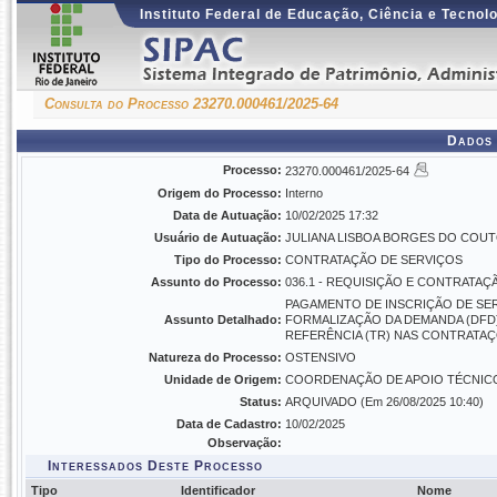
Instituto Federal de Educação, Ciência e Tecnol
Consulta do Processo 23270.000461/2025-64
Dados 
Processo:
23270.000461/2025-64
Origem do Processo:
Interno
Data de Autuação:
10/02/2025 17:32
Usuário de Autuação:
JULIANA LISBOA BORGES DO COU
Tipo do Processo:
CONTRATAÇÃO DE SERVIÇOS
Assunto do Processo:
036.1 - REQUISIÇÃO E CONTRATAÇ
PAGAMENTO DE INSCRIÇÃO DE SE
Assunto Detalhado:
FORMALIZAÇÃO DA DEMANDA (DFD)
REFERÊNCIA (TR) NAS CONTRATAÇ
Natureza do Processo:
OSTENSIVO
Unidade de Origem:
COORDENAÇÃO DE APOIO TÉCNICO (
Status:
ARQUIVADO (Em 26/08/2025 10:40)
Data de Cadastro:
10/02/2025
Observação:
Interessados Deste Processo
Tipo
Identificador
Nome