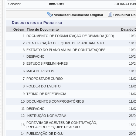
Servidor
###273#9
JULIANA LIS
: Visualizar Documento Original
: Visualizar 
Documentos do Processo
Ordem
Tipo do Documento
Data do
1
DOCUMENTO DE FORMALIZAÇÃO DE DEMANDA (DFD)
10/0
2
CIENTIFICAÇÃO DE EQUIPE DE PLANEJAMENTO
10/0
3
EXTRATO DO PLANO ANUAL DE CONTRATAÇÕES
10/0
4
DESPACHO
10/0
5
ESTUDOS PRELIMINARES
10/0
6
MAPA DE RISCOS
10/0
7
PROPOSTA DE CURSO
11/0
8
FOLDER DO EVENTO
11/0
9
TERMO DE REFERÊNCIA
11/0
10
DOCUMENTOS COMPROBATÓRIOS
11/0
11
DESPACHO
11/0
12
INSTRUÇÃO NORMATIVA
23/0
PORTARIA DE AGENTES DE CONTRATAÇÃO,
13
15/0
PREGOEIRO E EQUIPE DE APOIO
14
PUBLICAÇÃO DE D.O.U.
20/0