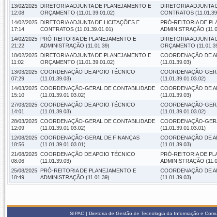
13/02/2025
DIRETORIA ADJUNTA DE PLANEJAMENTO E
DIRETORIA ADJUNTA 
12:08
ORÇAMENTO (11.01.39.01.02)
CONTRATOS (11.01.39.
14/02/2025
DIRETORIA ADJUNTA DE LICITAÇÕES E
PRÓ-REITORIA DE P
17:14
CONTRATOS (11.01.39.01.01)
ADMINISTRAÇÃO (11.0
14/02/2025
PRÓ-REITORIA DE PLANEJAMENTO E
DIRETORIA ADJUNTA
21:22
ADMINISTRAÇÃO (11.01.39)
ORÇAMENTO (11.01.39
18/02/2025
DIRETORIA ADJUNTA DE PLANEJAMENTO E
COORDENAÇÃO DE A
11:02
ORÇAMENTO (11.01.39.01.02)
(11.01.39.03)
13/03/2025
COORDENAÇÃO DE APOIO TÉCNICO
COORDENAÇÃO-GERA
07:29
(11.01.39.03)
(11.01.39.01.03.02)
14/03/2025
COORDENAÇÃO-GERAL DE CONTABILIDADE
COORDENAÇÃO DE A
15:10
(11.01.39.01.03.02)
(11.01.39.03)
27/03/2025
COORDENAÇÃO DE APOIO TÉCNICO
COORDENAÇÃO-GERA
14:01
(11.01.39.03)
(11.01.39.01.03.02)
28/03/2025
COORDENAÇÃO-GERAL DE CONTABILIDADE
COORDENAÇÃO-GERA
12:09
(11.01.39.01.03.02)
(11.01.39.01.03.01)
12/08/2025
COORDENAÇÃO-GERAL DE FINANÇAS
COORDENAÇÃO DE A
18:56
(11.01.39.01.03.01)
(11.01.39.03)
21/08/2025
COORDENAÇÃO DE APOIO TÉCNICO
PRÓ-REITORIA DE P
08:06
(11.01.39.03)
ADMINISTRAÇÃO (11.0
25/08/2025
PRÓ-REITORIA DE PLANEJAMENTO E
COORDENAÇÃO DE A
18:49
ADMINISTRAÇÃO (11.01.39)
(11.01.39.03)
SIPAC | Diretoria de Gestão de Tecnologia da Informação e Com