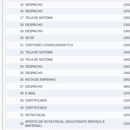
15
DESPACHO
12/0
16
DESPACHO
12/0
17
TELA DE SISTEMA
13/0
18
DESPACHO
13/0
19
DESPACHO
13/0
20
SICAF
14/0
21
CERTIDÃO CONSOLIDADA TCU
14/0
22
TELA DE SISTEMA
14/0
23
TELA DE SISTEMA
14/0
24
DESPACHO
14/0
25
DESPACHO
14/0
26
NOTA DE EMPENHO
18/0
27
DESPACHO
18/0
28
E-MAIL
12/0
29
CERTIFICADO
12/0
30
CERTIFICADO
12/0
31
NOTA FISCAL
12/0
ATESTO DE NOTA FISCAL (SOLICITANTE SERVIÇO E
32
13/0
MATERIAL)