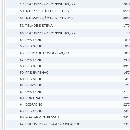
49
DOCUMENTOS DE HABILITAÇÃO
28/0
50
INTERPOSIÇÃO DE RECURSOS
05/0
51
INTERPOSIÇÃO DE RECURSOS
06/0
52
TELA DE SISTEMA
17/0
53
DOCUMENTOS DE HABILITAÇÃO
17/0
54
DESPACHO
18/0
55
DESPACHO
18/0
56
TERMO DE HOMOLOGAÇÃO
18/0
57
DESPACHO
24/0
58
DESPACHO
09/0
59
PRÉ-EMPENHO
14/0
60
DESPACHO
14/0
61
DESPACHO
17/0
62
DESPACHO
21/0
63
CONTRATO
22/0
64
DESPACHO
22/0
65
DESPACHO
23/0
66
PORTARIA DE PESSOAL
24/0
67
DOCUMENTOS COMPROBATÓRIOS
24/0