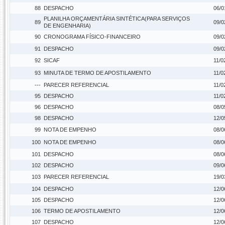
88
DESPACHO
06/0
PLANILHA ORÇAMENTÁRIA SINTÉTICA(PARA SERVIÇOS
89
09/0
DE ENGENHARIA)
90
CRONOGRAMA FÍSICO-FINANCEIRO
09/0
91
DESPACHO
09/0
92
SICAF
11/0
93
MINUTA DE TERMO DE APOSTILAMENTO
11/0
---
PARECER REFERENCIAL
11/0
95
DESPACHO
11/0
96
DESPACHO
08/0
98
DESPACHO
12/0
99
NOTA DE EMPENHO
08/0
100
NOTA DE EMPENHO
08/0
101
DESPACHO
08/0
102
DESPACHO
09/0
103
PARECER REFERENCIAL
19/0
104
DESPACHO
12/0
105
DESPACHO
12/0
106
TERMO DE APOSTILAMENTO
12/0
107
DESPACHO
12/0