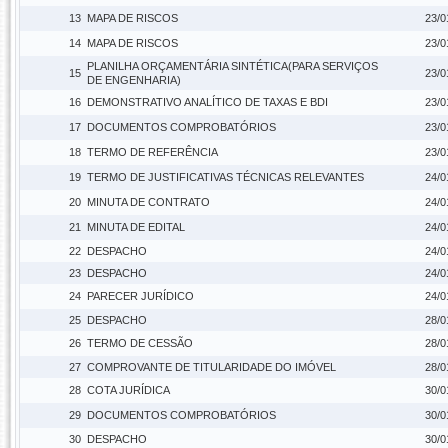
13
MAPA DE RISCOS
23/0
14
MAPA DE RISCOS
23/0
PLANILHA ORÇAMENTÁRIA SINTÉTICA(PARA SERVIÇOS
15
23/0
DE ENGENHARIA)
16
DEMONSTRATIVO ANALÍTICO DE TAXAS E BDI
23/0
17
DOCUMENTOS COMPROBATÓRIOS
23/0
18
TERMO DE REFERÊNCIA
23/0
19
TERMO DE JUSTIFICATIVAS TÉCNICAS RELEVANTES
24/0
20
MINUTA DE CONTRATO
24/0
21
MINUTA DE EDITAL
24/0
22
DESPACHO
24/0
23
DESPACHO
24/0
24
PARECER JURÍDICO
24/0
25
DESPACHO
28/0
26
TERMO DE CESSÃO
28/0
27
COMPROVANTE DE TITULARIDADE DO IMÓVEL
28/0
28
COTA JURÍDICA
30/0
29
DOCUMENTOS COMPROBATÓRIOS
30/0
30
DESPACHO
30/0