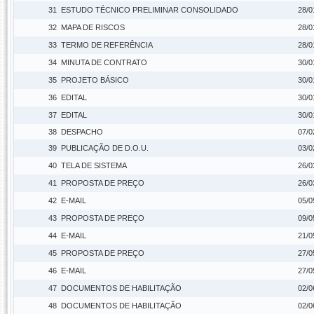
31
ESTUDO TÉCNICO PRELIMINAR CONSOLIDADO
28/0
32
MAPA DE RISCOS
28/0
33
TERMO DE REFERÊNCIA
28/0
34
MINUTA DE CONTRATO
30/0
35
PROJETO BÁSICO
30/0
36
EDITAL
30/0
37
EDITAL
30/0
38
DESPACHO
07/0
39
PUBLICAÇÃO DE D.O.U.
03/0
40
TELA DE SISTEMA
26/0
41
PROPOSTA DE PREÇO
26/0
42
E-MAIL
05/0
43
PROPOSTA DE PREÇO
09/0
44
E-MAIL
21/0
45
PROPOSTA DE PREÇO
27/0
46
E-MAIL
27/0
47
DOCUMENTOS DE HABILITAÇÃO
02/0
48
DOCUMENTOS DE HABILITAÇÃO
02/0