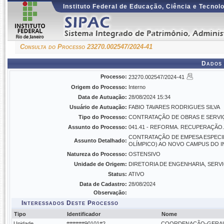
Instituto Federal de Educação, Ciência e Tecnol
Consulta do Processo 23270.002547/2024-41
Dados 
Processo:
23270.002547/2024-41
Origem do Processo:
Interno
Data de Autuação:
28/08/2024 15:34
Usuário de Autuação:
FABIO TAVARES RODRIGUES SILVA
Tipo do Processo:
CONTRATAÇÃO DE OBRAS E SERVI
Assunto do Processo:
041.41 - REFORMA. RECUPERAÇÃO
CONTRATAÇÃO DE EMPESA ESPECIL
Assunto Detalhado:
OLÍMPICO) AO NOVO CAMPUS DO IN
Natureza do Processo:
OSTENSIVO
Unidade de Origem:
DIRETORIA DE ENGENHARIA, SERVI
Status:
ATIVO
Data de Cadastro:
28/08/2024
Observação:
Interessados Deste Processo
Tipo
Identificador
Nome
Unidade
######90101#2
COORDENAÇÃO-GERAL