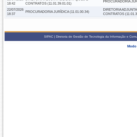
PROCURADORIA JURÍD
18:42
CONTRATOS (11.01.39.01.01)
22/07/2026
DIRETORIA ADJUNTA
PROCURADORIA JURÍDICA (11.01.00.34)
18:37
CONTRATOS (11.01.39
SIPAC | Diretoria de Gestão de Tecnologia da Informação e Com
Modo 