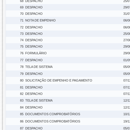
68
DESPACHO
25/0
69
DESPACHO
29/0
70
DESPACHO
31/0
71
NOTA DE EMPENHO
06/0
72
DESPACHO
06/0
73
DESPACHO
25/0
74
DESPACHO
27/0
75
DESPACHO
29/0
76
FORMULÁRIO
29/0
77
DESPACHO
01/0
78
TELA DE SISTEMA
05/0
79
DESPACHO
05/0
80
SOLICITAÇÃO DE EMPENHO E PAGAMENTO
07/1
81
DESPACHO
07/1
82
DESPACHO
07/1
83
TELA DE SISTEMA
12/1
84
DESPACHO
12/1
85
DOCUMENTOS COMPROBATÓRIOS
10/1
86
DOCUMENTOS COMPROBATÓRIOS
19/1
87
DESPACHO
05/0