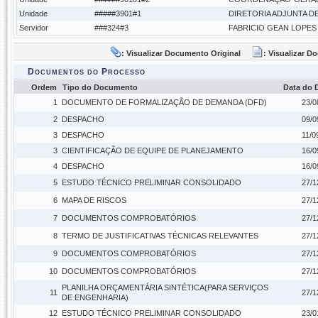
Unidade
#####3901#1
DIRETORIA ADJUNTA D
Servidor
###324#3
FABRICIO GEAN LOPE
: Visualizar Documento Original
: Visualizar 
Documentos do Processo
Ordem
Tipo do Documento
Data do
1
DOCUMENTO DE FORMALIZAÇÃO DE DEMANDA (DFD)
23/0
2
DESPACHO
09/0
3
DESPACHO
11/0
3
CIENTIFICAÇÃO DE EQUIPE DE PLANEJAMENTO
16/0
4
DESPACHO
16/0
5
ESTUDO TÉCNICO PRELIMINAR CONSOLIDADO
27/1
6
MAPA DE RISCOS
27/1
7
DOCUMENTOS COMPROBATÓRIOS
27/1
8
TERMO DE JUSTIFICATIVAS TÉCNICAS RELEVANTES
27/1
9
DOCUMENTOS COMPROBATÓRIOS
27/1
10
DOCUMENTOS COMPROBATÓRIOS
27/1
PLANILHA ORÇAMENTÁRIA SINTÉTICA(PARA SERVIÇOS
11
27/1
DE ENGENHARIA)
12
ESTUDO TÉCNICO PRELIMINAR CONSOLIDADO
23/0