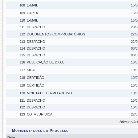
108
E-MAIL
15/0
109
CARTA
15/0
110
E-MAIL
15/0
111
DESPACHO
20/0
112
DOCUMENTOS COMPROBATÓRIOS
22/0
113
DESPACHO
22/0
114
DESPACHO
08/0
115
DESPACHO
08/0
116
PUBLICAÇÃO DE D.O.U.
10/0
117
SICAF
10/0
118
CERTIDÃO
10/0
119
CERTIDÃO
10/0
120
MINUTA DE TERMO ADITIVO
10/0
121
DESPACHO
10/0
122
DESPACHO
10/0
123
COTA JURÍDICA
22/0
Número de 
Movimentações do Processo
Data