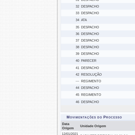
32
DESPACHO
33
DESPACHO
34
ATA
35
DESPACHO
36
DESPACHO
37
DESPACHO
38
DESPACHO
39
DESPACHO
40
PARECER
41
DESPACHO
42
RESOLUÇÃO
---
REGIMENTO
44
DESPACHO
45
REGIMENTO
46
DESPACHO
Movimentações do Processo
Data
Unidade Origem
Origem
12/01/2021