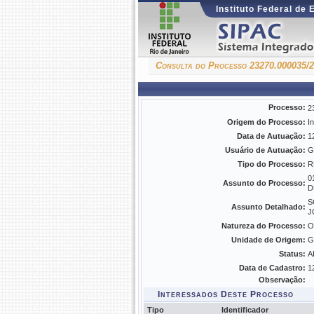
Instituto Federal de
Consulta do Processo 23270.000035/
Processo:
2
Origem do Processo:
I
Data de Autuação:
1
Usuário de Autuação:
G
Tipo do Processo:
R
0
Assunto do Processo:
D
S
Assunto Detalhado:
J
Natureza do Processo:
O
Unidade de Origem:
G
Status:
A
Data de Cadastro:
1
Observação:
Interessados Deste Processo
Tipo
Identificador