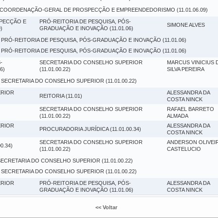
 COORDENAÇÃO-GERAL DE PROSPECÇÃO E EMPREENDEDORISMO (11.01.06.09)
PECÇÃO E
PRÓ-REITORIA DE PESQUISA, PÓS-
SIMONE ALVES
)
GRADUAÇÃO E INOVAÇÃO (11.01.06)
 PRÓ-REITORIA DE PESQUISA, PÓS-GRADUAÇÃO E INOVAÇÃO (11.01.06)
 PRÓ-REITORIA DE PESQUISA, PÓS-GRADUAÇÃO E INOVAÇÃO (11.01.06)
-
SECRETARIA DO CONSELHO SUPERIOR
MARCUS VINICIUS 
6)
(11.01.00.22)
SILVA PEREIRA
 SECRETARIA DO CONSELHO SUPERIOR (11.01.00.22)
ERIOR
ALESSANDRA DA
REITORIA (11.01)
COSTA NINCK
SECRETARIA DO CONSELHO SUPERIOR
RAFAEL BARRETO
(11.01.00.22)
ALMADA
ERIOR
ALESSANDRA DA
PROCURADORIA JURÍDICA (11.01.00.34)
COSTA NINCK
SECRETARIA DO CONSELHO SUPERIOR
ANDERSON OLIVEI
0.34)
(11.01.00.22)
CASTELUCIO
SECRETARIA DO CONSELHO SUPERIOR (11.01.00.22)
 SECRETARIA DO CONSELHO SUPERIOR (11.01.00.22)
ERIOR
PRÓ-REITORIA DE PESQUISA, PÓS-
ALESSANDRA DA
GRADUAÇÃO E INOVAÇÃO (11.01.06)
COSTA NINCK
<< Voltar