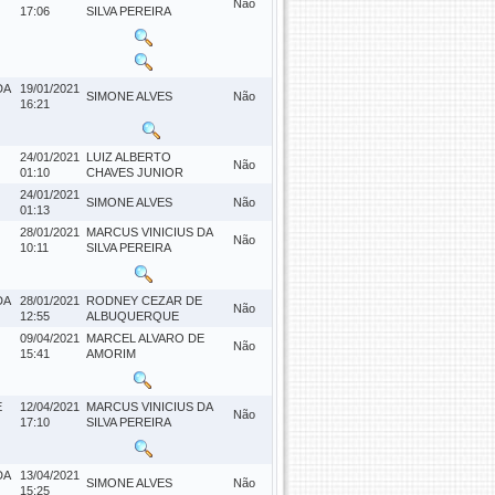
Não
17:06
SILVA PEREIRA
DA
19/01/2021
SIMONE ALVES
Não
16:21
24/01/2021
LUIZ ALBERTO
Não
01:10
CHAVES JUNIOR
24/01/2021
SIMONE ALVES
Não
01:13
28/01/2021
MARCUS VINICIUS DA
Não
10:11
SILVA PEREIRA
DA
28/01/2021
RODNEY CEZAR DE
Não
12:55
ALBUQUERQUE
09/04/2021
MARCEL ALVARO DE
Não
15:41
AMORIM
E
12/04/2021
MARCUS VINICIUS DA
Não
17:10
SILVA PEREIRA
DA
13/04/2021
SIMONE ALVES
Não
15:25