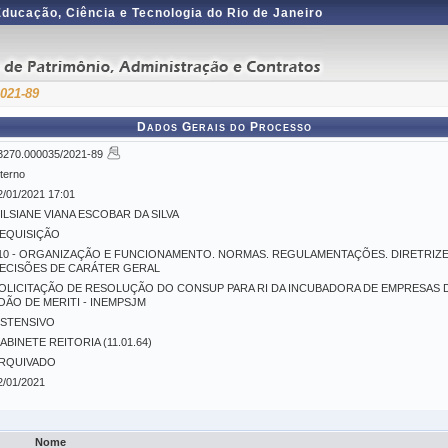
 Educação, Ciência e Tecnologia do Rio de Janeiro
2021-89
Dados Gerais do Processo
3270.000035/2021-89
nterno
2/01/2021 17:01
ILSIANE VIANA ESCOBAR DA SILVA
EQUISIÇÃO
10 - ORGANIZAÇÃO E FUNCIONAMENTO. NORMAS. REGULAMENTAÇÕES. DIRETRIZ
ECISÕES DE CARÁTER GERAL
OLICITAÇÃO DE RESOLUÇÃO DO CONSUP PARA RI DA INCUBADORA DE EMPRESAS 
OÃO DE MERITI - INEMPSJM
STENSIVO
ABINETE REITORIA (11.01.64)
RQUIVADO
2/01/2021
Nome