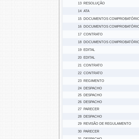
13
RESOLUÇÃO
14
ATA
15
DOCUMENTOS COMPROBATÓRI
16
DOCUMENTOS COMPROBATÓRI
17
CONTRATO
18
DOCUMENTOS COMPROBATÓRI
19
EDITAL
20
EDITAL
21
CONTRATO
22
CONTRATO
23
REGIMENTO
24
DESPACHO
25
DESPACHO
26
DESPACHO
27
PARECER
28
DESPACHO
29
REVISÃO DE REGULAMENTO
30
PARECER
31
DESPACHO