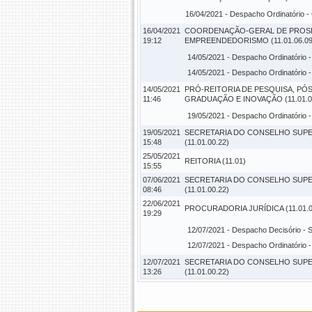
16/04/2021 -
Despacho Ordinatório
-
16/04/2021
COORDENAÇÃO-GERAL DE PROS
19:12
EMPREENDEDORISMO (11.01.06.09
14/05/2021 -
Despacho Ordinatório
-
14/05/2021 -
Despacho Ordinatório
-
14/05/2021
PRÓ-REITORIA DE PESQUISA, PÓS
11:46
GRADUAÇÃO E INOVAÇÃO (11.01.0
19/05/2021 -
Despacho Ordinatório
-
19/05/2021
SECRETARIA DO CONSELHO SUP
15:48
(11.01.00.22)
25/05/2021
REITORIA (11.01)
15:55
07/06/2021
SECRETARIA DO CONSELHO SUP
08:46
(11.01.00.22)
22/06/2021
PROCURADORIA JURÍDICA (11.01.0
19:29
12/07/2021 -
Despacho Decisório
- 
12/07/2021 -
Despacho Ordinatório
-
12/07/2021
SECRETARIA DO CONSELHO SUP
13:26
(11.01.00.22)