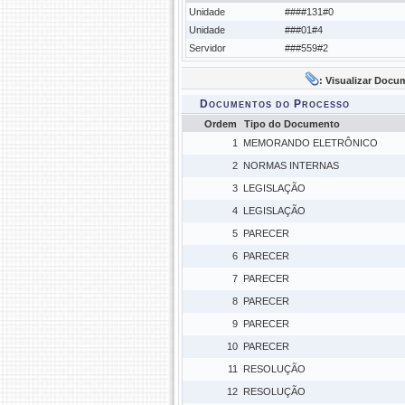
Unidade
####131#0
Unidade
###01#4
Servidor
###559#2
: Visualizar Docu
Documentos do Processo
Ordem
Tipo do Documento
1
MEMORANDO ELETRÔNICO
2
NORMAS INTERNAS
3
LEGISLAÇÃO
4
LEGISLAÇÃO
5
PARECER
6
PARECER
7
PARECER
8
PARECER
9
PARECER
10
PARECER
11
RESOLUÇÃO
12
RESOLUÇÃO