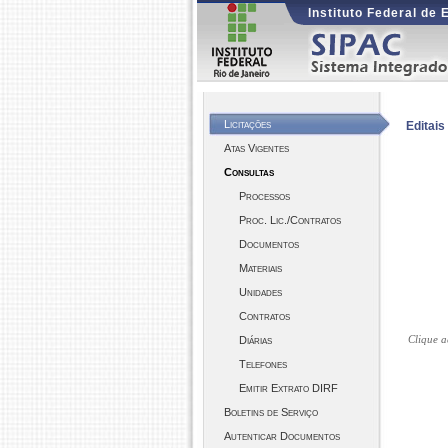
Instituto Federal de
Licitações
Editai
Atas Vigentes
Consultas
Processos
Proc. Lic./Contratos
Documentos
Materiais
Unidades
Contratos
Clique a
Diárias
Telefones
Emitir Extrato DIRF
Boletins de Serviço
Autenticar Documentos