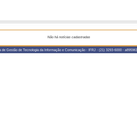
Não há notícias cadastradas
ria de Gestão de Tecnologia da Informação e Comunicação - IFRJ - (21) 3293-6000 - a8959