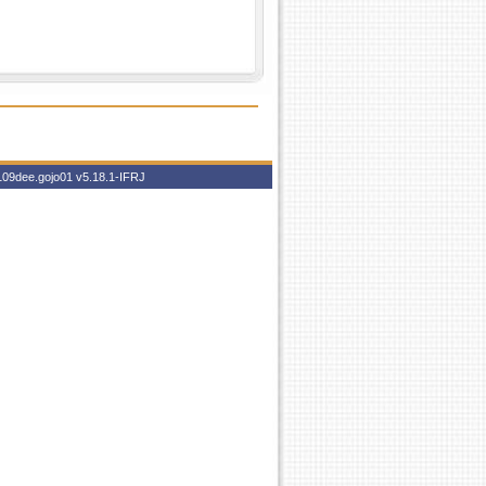
6109dee.gojo01
v5.18.1-IFRJ